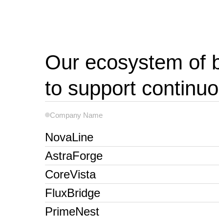
Our ecosystem of 
to support continu
Company Name
NovaLine
AstraForge
CoreVista
FluxBridge
PrimeNest