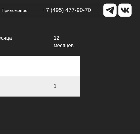
есяца
12
месяцев
1