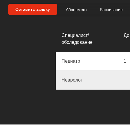
Оставить заявку
Абонемент
Расписание
Услуги
Команда
Специалист/
До
обследование
Педиатр
1
Невролог