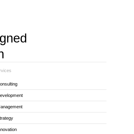
igned
n
rvices
onsulting
evelopment
anagement
trategy
nnovation