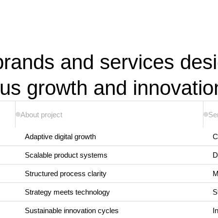
brands and services des
ous growth and innovatio
About project
Se
Adaptive digital growth
C
Scalable product systems
D
Structured process clarity
M
Strategy meets technology
S
Sustainable innovation cycles
I