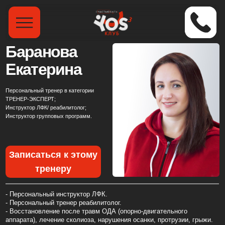
Баранова
Екатерина
Персональный тренер в категории
ТРЕНЕР-ЭКСПЕРТ;
Инструктор ЛФК/ реабилитолог;
Инструктор групповых программ.
Записаться к этому
тренеру
- Персональный инструктор ЛФК.
- Персональный тренер реабилитолог.
- Восстановление после травм ОДА (опорно-двигательного
аппарата), лечение сколиоза, нарушения осанки, протрузии, грыжи.
- Персональный тренер ОФП.
- Персональный тренер ПОДВЕСНОГО ТРЕНИНГА: Гамаки
(аэройога), TRX.
- Персональный тренер в направлении Mind Body: Пилатес, Йога,